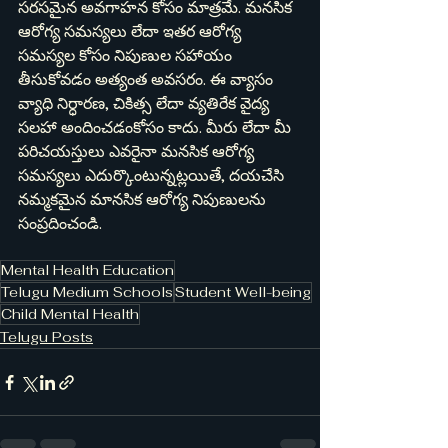
సరసమైన అవగాహన కోసం మాత్రమే. మనసిక 
ఆరోగ్య సమస్యలు లేదా ఇతర ఆరోగ్య 
సమస్యల కోసం నిపుణుల సహాయం 
తీసుకోవడం అత్యంత అవసరం. ఈ వ్యాసం 
వ్యాధి నిర్ధారణ, చికిత్స లేదా వ్యతిరేక వైద్య 
సలహా అందించడంకోసం కాదు. మీరు లేదా మీ 
పరిచయస్తులు ఎవరైనా మనసిక ఆరోగ్య 
సమస్యలు ఎదుర్కొంటున్నట్లయితే, దయచేసి 
నమ్మకమైన మానసిక ఆరోగ్య నిపుణులను 
సంప్రదించండి.
Mental Health Education
Telugu Medium Schools
Student Well-being
Child Mental Health
Telugu Posts