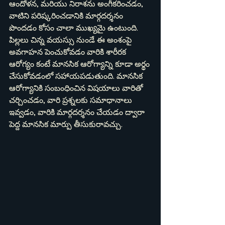
ఆందోళన, మరియు నిరాశను అంగీకరించడం, 
వాటిని పరిష్కరించడానికి మార్గదర్శనం 
పొందడం కోసం చాలా ముఖ్యమై ఉంటుంది.
పిల్లలు చిన్న వయస్సు నుండే ఈ అంశంపై 
అవగాహన పెంచుకోవడం వారికి శారీరక 
ఆరోగ్యం కంటే మానసిక ఆరోగ్యాన్ని కూడా అర్థం 
చేసుకోవడంలో సహాయపడుతుంది. మానసిక 
ఆరోగ్యానికి సంబంధించిన విషయాలు వారితో 
చర్చించడం, వారి ప్రశ్నలకు సమాధానాలు 
ఇవ్వడం, వారికి మార్గదర్శనం చేయడం ద్వారా 
పెద్ద మానసిక మార్పు తీసుకురావచ్చు.