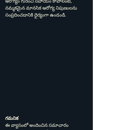
ఆరోగ్యం గురించి సహాయం కావాలంటే, 
నమ్మకమైన మానసిక ఆరోగ్య నిపుణులను 
సంప్రదించడానికి ధైర్యంగా ఉండండి.
గమనిక
ఈ వ్యాసంలో అందించిన సమాచారం 