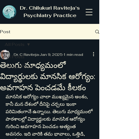
Dr. Chilukuri Raviteja's
Psychiatry Practice
Post
All Posts
Dr. C Raviteja
Jan 9, 2025
1 min read
All Posts
తెలుగు మాధ్యమంలో
Telugu Posts
విద్యార్థులకు మానసిక ఆరోగ్యం:
అవగాహన పెంచడమే కీలకం
మానసిక ఆరోగ్యం చాలా ముఖ్యమైన అంశం, 
కానీ మన దేశంలో దీనిపై చర్చలు ఇంకా 
పరిమితంగానే ఉన్నాయి. తెలుగు మాధ్యమంలో 
పాఠశాలల్లో విద్యార్థులకు మానసిక ఆరోగ్యం 
గురించి అవగాహన పెంచడం అత్యంత 
అవసరం. ఇది వారికి తమ భావాలు, ఒత్తిడి, 